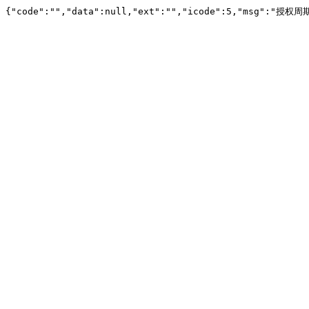
{"code":"","data":null,"ext":"","icode":5,"msg":"授权周期